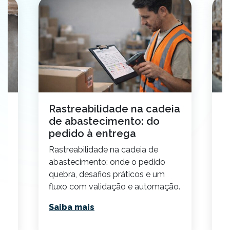
o
Rastreabilidade na cadeia
C
de abastecimento: do
t
pedido à entrega
2
Rastreabilidade na cadeia de
E
abastecimento: onde o pedido
p
quebra, desafios práticos e um
v
fluxo com validação e automação.
p
Saiba mais
S