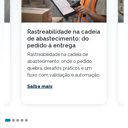
o
Rastreabilidade na cadeia
C
de abastecimento: do
t
pedido à entrega
2
Rastreabilidade na cadeia de
E
abastecimento: onde o pedido
p
quebra, desafios práticos e um
v
fluxo com validação e automação.
p
Saiba mais
S