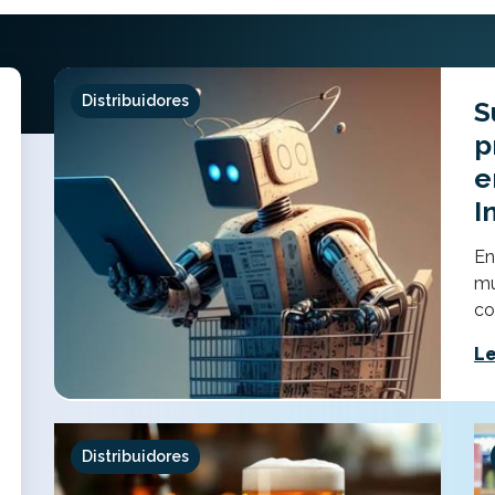
Distribuidores
S
p
e
I
En
mu
co
Le
Distribuidores