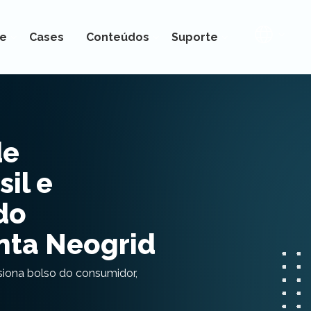
e
Cases
Conteúdos
Suporte
de
il e
do
nta Neogrid
ssiona bolso do consumidor,