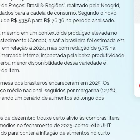
de Preços: Brasil & Regiões”, realizado pela Neogrid,
e dados para a cadeia de consumo. Segundo o novo
 de R$ 53,58 para R$ 76,36 no período analisado.
eu mesmo em um contexto de produção elevada no
ecimento (Conab), a safra brasileira foi estimada em
% em relação a 2024, mas com redução de 9,7% na
 mercado interno, impactada pela baixa produtividade
gerou menor disponibilidade dessa variedade e
 do item.
a mesa dos brasileiros encareceram em 2025. Os
ço médio nacional, seguidos por margarina (12,1%),
enciando um cenário de aumentos ao longo dos
 de dezembro trouxe certo alívio às compras: itens
 médios no fechamento de 2025, como leite UHT
indo para conter a inflação de alimentos no curto