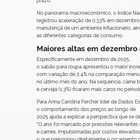
prazo.
No panorama macroeconômico, o Índice Nac
registrou aceleração de 0,33% em dezembr
manutençã de
um ambiente inflacionário, 
as diferentes categorias de consumo.
Maiores altas em dezembro 
Especificamente em dezembro de 2025,
o sabão para roupa apresentou o maior incr
com variação de 2,4% na comparação mensa
no último mês do ano. Na sequência, carne bov
e cerveja (1,3%) ficaram mais caros no períod
Para Anna Carolina Fercher, líder de Dados E
o comportamento dos preços ao longo de
2025 ajuda a explicar a perspectiva que se 
“O ano foi marcado por pressões relevantes
e carnes, impulsionadas por custos elevados,
o que pressionou diretamente o orçamento d