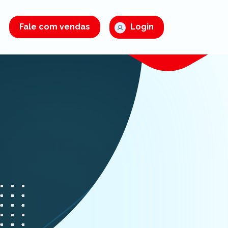
Fale com vendas
Login