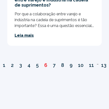
de suprimentos?
Por que a colaboração entre varejo e
indústria na cadeia de suprimentos é tão
importante? Essa é uma questão essencial...
Leia mais
…
1
2
3
4
5
6
7
8
9
10
11
13