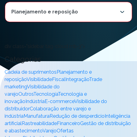
div class="sidebar tag-cloud mb-3">
Categorias
Cadeia de suprimentos
Planejamento e
reposição
Visibilidade
Fiscal
Integração
Trade
marketing
Visibilidade do
varejo
Outros
Tecnología
Tecnologia e
inovação
Indústria
E-commerce
Visibilidade do
distribuidor
Colaboração entre varejo e
indústria
Manufatura
Redução de desperdício
Inteligência
artificial
Rastreabilidade
Financeiro
Gestão de distribuição
e abastecimento
Varejo
Ofertas