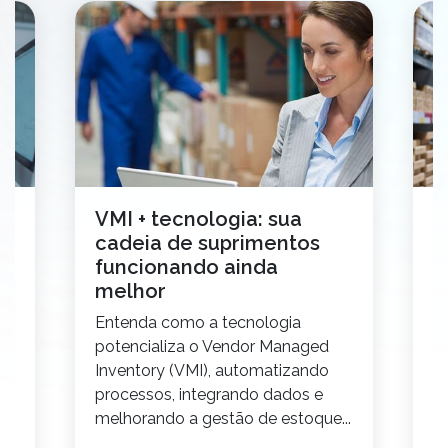
VMI + tecnologia: sua
7
cadeia de suprimentos
p
funcionando ainda
r
melhor
E
,
Entenda como a tecnologia
p
 a
potencializa o Vendor Managed
re
Inventory (VMI), automatizando
S
processos, integrando dados e
melhorando a gestão de estoque...