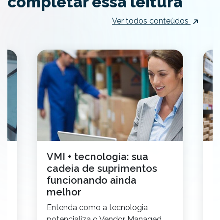
completar essa leitura
Ver todos conteúdos
VMI + tecnologia: sua
7
cadeia de suprimentos
p
funcionando ainda
r
melhor
E
,
Entenda como a tecnologia
p
 a
potencializa o Vendor Managed
re