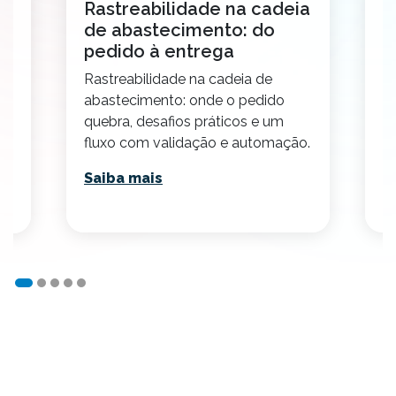
o
Rastreabilidade na cadeia
C
de abastecimento: do
t
pedido à entrega
2
Rastreabilidade na cadeia de
E
abastecimento: onde o pedido
p
quebra, desafios práticos e um
v
fluxo com validação e automação.
p
Saiba mais
S