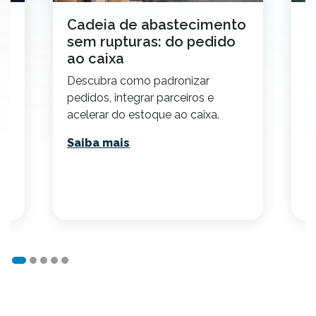
Cadeia de abastecimento
O
ra
sem rupturas: do pedido
d
ao caixa
D
Descubra como padronizar
ta
pedidos, integrar parceiros e
c
acelerar do estoque ao caixa.
n
Saiba mais
S